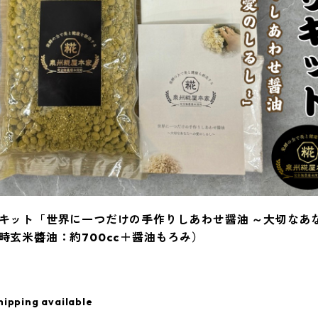
キット「世界に一つだけの手作りしあわせ醤油 ～大切なあ
時玄米醬油：約700cc＋醤油もろみ）
hipping available