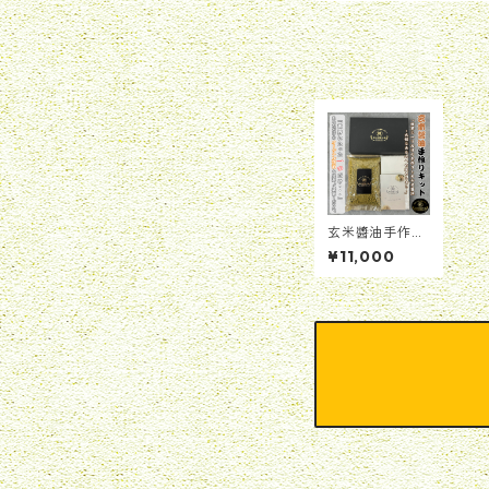
玄米醬油手作り
キット「世界に
¥11,000
一つだけの手作
りしあわせ醤油
～大切なあなた
への愛のしるし
～」（完成時玄
米醬油：約700
cc＋醤油もろ
み）