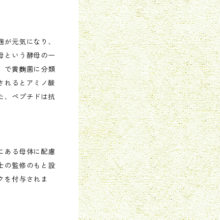
麹が元気になり、
母という酵母の一
）で黄麴菌に分類
されるとアミノ酸
た、ペプチドは抗
にある母体に配慮
士の監修のもと設
クを付与されま