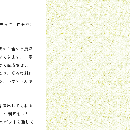
見守って、自分だけ
黒の色合いと奥深
ができます。丁寧
けて熟成させま
たり、様々な料理
で、小麦アレルギ
）
を演出してくれる
いしい料理をより一
このギフトを通じて