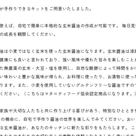
が手作りできるキットをご用意いたしました。
使えば、自宅で簡単に本格的な玄米醤油の作成が可能です。 毎日
の成長を観察してください。
油は小麦ではなく玄米を使った玄米醤油になります。玄米醬油は漆
健康にも良いと言われており、強い風味や優れた旨みを楽しむこと
た無農薬の玄米・大豆・塩を使用し、自然な醗酵によって時間をか
い味わいと豊かな風味が得られ、お料理に使ったり、お漬物に使っ
ります。また、小麦を使用していないグルテンフリーな醤油ですの
ください。（こちらはマタニティフード協会認定商品になります。
家族や大切な人たちと共に作り上げる喜びがあり、特別なひととき
この機会に、自宅で手作り醤油の世界を楽しんでみてください。お
る玄米醤油が、あなたのキッチンに新たな彩りをもたらします。 