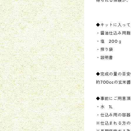
得られる体験が、
◆キットに入って
・醤油仕込み用麹
・塩 200ｇ
・搾り袋
・説明書
◆完成の量の目安
約700ccの玄米
◆事前にご用意頂
・水 1L
・仕込み用の容器
※仕込まれる方の