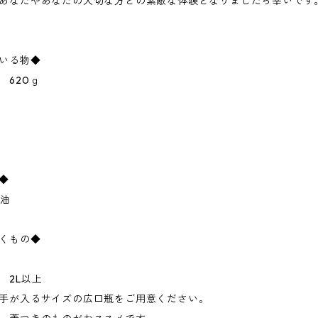
あなたやあなたの大切な方との素敵な体験となりましたら幸いです
いる物◆
 620ｇ
◆
醬油
くもの◆
 2L以上
手が入るサイズの広口瓶をご用意ください。