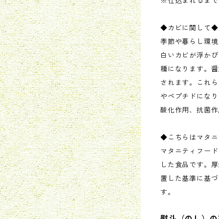
※仕込まれるまで
◆カビに関して◆
季節や暮らし環境
白いカビが浮かび
種になります。醤
されます。これら
やペプチドになり
酸化作用、抗菌作
◆こちらはマタニ
マタニティフード
した食品です。厚
置した基準に基づ
す。
熨斗（のし）の